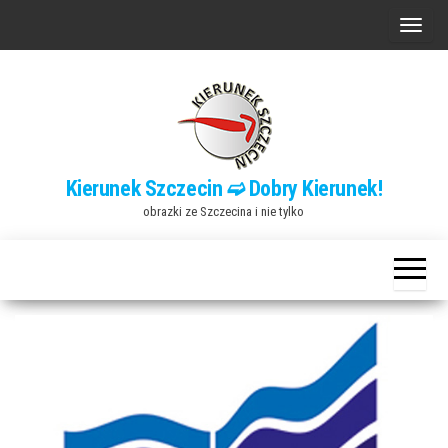
Przejdź
P
do
r
treści
z
e
ł
ą
Kierunek Szczecin ➫ Dobry Kierunek!
c
obrazki ze Szczecina i nie tylko
z
n
a
w
i
g
a
c