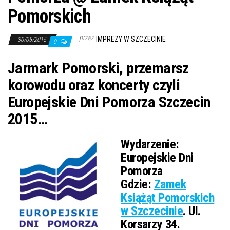
Pomorskich
przez
IMPREZY W SZCZECINIE
30/05/2015
0
Jarmark Pomorski, przemarsz
korowodu oraz koncerty czyli
Europejskie Dni Pomorza Szczecin
2015…
Wydarzenie:
Europejskie Dni
Pomorza
Gdzie:
Zamek
Książąt Pomorskich
w Szczecinie
. Ul.
Korsarzy 34.