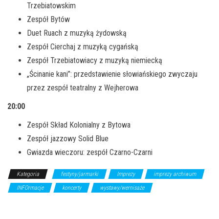
Trzebiatowskim
Zespół Bytów
Duet Ruach z muzyką żydowską
Zespół Cierchaj z muzyką cygańską
Zespół Trzebiatowiacy z muzyką niemiecką
„Ścinanie kani”: przedstawienie słowiańskiego zwyczaju
przez zespół teatralny z Wejherowa
20:00
Zespół Skład Kolonialny z Bytowa
Zespół jazzowy Solid Blue
Gwiazda wieczoru: zespół Czarno-Czarni
Kategoria
festyny/jarmarki
Imprezy
imprezy archiwum
INFOrmacje
koncerty
wystawy/wernisaże
Z Archiwum
Kierunku