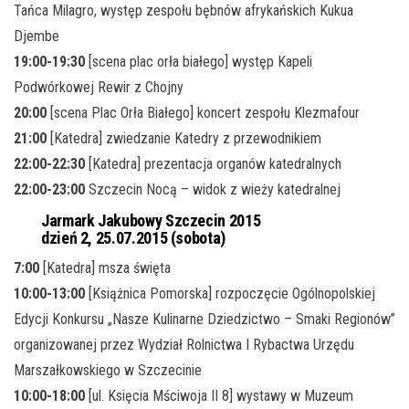
Tańca Milagro, występ zespołu bębnów afrykańskich Kukua
Djembe
19:00-19:30
[scena plac orła białego] występ Kapeli
Podwórkowej Rewir z Chojny
20:00
[scena Plac Orła Białego] koncert zespołu Klezmafour
21:00
[Katedra] zwiedzanie Katedry z przewodnikiem
22:00-22:30
[Katedra] prezentacja organów katedralnych
22:00-23:00
Szczecin Nocą – widok z wieży katedralnej
Jarmark Jakubowy Szczecin 2015
dzień 2, 25.07.2015 (sobota)
7:00
[Katedra] msza święta
10:00-13:00
[Książnica Pomorska] rozpoczęcie Ogólnopolskiej
Edycji Konkursu „Nasze Kulinarne Dziedzictwo – Smaki Regionów”
organizowanej przez Wydział Rolnictwa I Rybactwa Urzędu
Marszałkowskiego w Szczecinie
10:00-18:00
[ul. Księcia Mściwoja II 8] wystawy w Muzeum