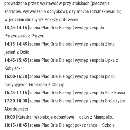
prowadzone przez wystawców przy stoiskach (pieczenie
andrutów, wytwarzanie oscypków), czy można rozsmakować się
w jedzeniu ulicznym? Pokazy gotowania.
13:45-14:15
[scena Plac Orła Białego] występ zespołu
Pyrzyczanki z Pyrzyc
14:15-14:45
[scena Plac Orła Białego] występ zespołu Złota
jesień z Dolic
14:45-15:45
[scena Plac Orła Białego] występ zespołu Lipka z
Kobylanki
16:00-16:30
[scena Plac Orła Białego] występ zespołu pieśni
tradycyjnych Emerando z Chojny
16:45-17:15
[scena Plac Orła Białego] występ zespołu Blue Bossa
17:30-18:00
[scena Plac Orła Białego] występ zespołu Srebrzyści
Akordeoniści
18:00
[Katedra] rekolekcje odpustowe – całun z Manopello…
18:15-18:45
[scena Plac Orła Białego] pokaz tańca – Szkoła