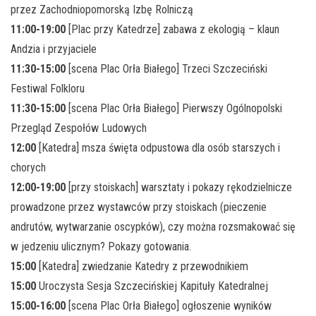
przez Zachodniopomorską Izbę Rolniczą
11:00-19:00
[Plac przy Katedrze] zabawa z ekologią – klaun
Andzia i przyjaciele
11:30-15:00
[scena Plac Orła Białego] Trzeci Szczeciński
Festiwal Folkloru
11:30-15:00
[scena Plac Orła Białego] Pierwszy Ogólnopolski
Przegląd Zespołów Ludowych
12:00
[Katedra] msza święta odpustowa dla osób starszych i
chorych
12:00-19:00
[przy stoiskach] warsztaty i pokazy rękodzielnicze
prowadzone przez wystawców przy stoiskach (pieczenie
andrutów, wytwarzanie oscypków), czy można rozsmakować się
w jedzeniu ulicznym? Pokazy gotowania.
15:00
[Katedra] zwiedzanie Katedry z przewodnikiem
15:00
Uroczysta Sesja Szczecińskiej Kapituły Katedralnej
15:00-16:00
[scena Plac Orła Białego] ogłoszenie wyników