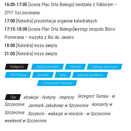
16:05-17:05
[scena Plac Orła Białego] niedziela z folklorem –
ZPiT Szczecinianie
17:00
[Katedra] prezentacja organów katedralnych
17:15-18:00
[scena Plac Orła Białego]występ zespołu Bloco
Pomerania – muzyka z Rio de Janeiro
18:00
[Katedra] msza święta
21:00
[Katedra] msza święta
Kategoria
festyny/jarmarki
Imprezy
imprezy archiwum
INFOrmacje
koncerty
targi
wykłady/spotkania
wystawy/wernisaże
Z Archiwum Kierunku
Grzegorz Turnau - w
atrakcje - festyny - imprezy
Tagi
Szczecinie
koncerty w
Jarmark Jakubowy w Szczecinie
Szczecinie
Szczecin - wakacje w mieście - w Szczecinie
weekend w Szczecinie