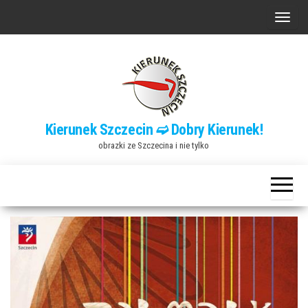
Przejdź
P
do
r
treści
z
e
ł
ą
Kierunek Szczecin ➫ Dobry Kierunek!
c
obrazki ze Szczecina i nie tylko
z
n
a
w
i
g
a
c