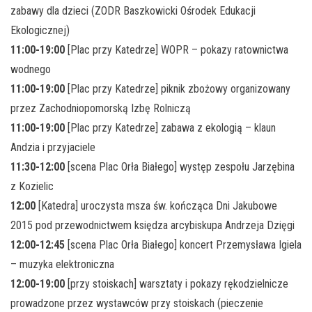
zabawy dla dzieci (ZODR Baszkowicki Ośrodek Edukacji
Ekologicznej)
11:00-19:00
[Plac przy Katedrze] WOPR – pokazy ratownictwa
wodnego
11:00-19:00
[Plac przy Katedrze] piknik zbożowy organizowany
przez Zachodniopomorską Izbę Rolniczą
11:00-19:00
[Plac przy Katedrze] zabawa z ekologią – klaun
Andzia i przyjaciele
11:30-12:00
[scena Plac Orła Białego] występ zespołu Jarzębina
z Kozielic
12:00
[Katedra] uroczysta msza św. kończąca Dni Jakubowe
2015 pod przewodnictwem księdza arcybiskupa Andrzeja Dzięgi
12:00-12:45
[scena Plac Orła Białego] koncert Przemysława Igiela
– muzyka elektroniczna
12:00-19:00
[przy stoiskach] warsztaty i pokazy rękodzielnicze
prowadzone przez wystawców przy stoiskach (pieczenie