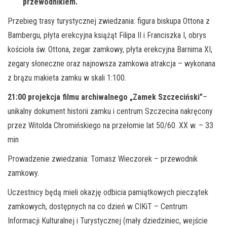
przewodnikiem.
Przebieg trasy turystycznej zwiedzania: figura biskupa Ottona z
Bambergu, płyta erekcyjna książąt Filipa II i Franciszka I, obrys
kościoła św. Ottona, zegar zamkowy, płyta erekcyjna Barnima XI,
zegary słoneczne oraz najnowsza zamkowa atrakcja – wykonana
z brązu makieta zamku w skali 1:100.
21:00 projekcja filmu archiwalnego „Zamek Szczeciński”
–
unikalny dokument historii zamku i centrum Szczecina nakręcony
przez Witolda Chromińskiego na przełomie lat 50/60. XX w. – 33
min
Prowadzenie zwiedzania: Tomasz Wieczorek – przewodnik
zamkowy.
Uczestnicy będą mieli okazję odbicia pamiątkowych pieczątek
zamkowych, dostępnych na co dzień w CIKiT – Centrum
Informacji Kulturalnej i Turystycznej (mały dziedziniec, wejście