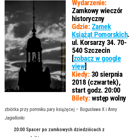
Wydarzenie:
Zamkowy wieczór
historyczny
Gdzie:
Zamek
Książąt Pomorskich
.
ul. Korsarzy 34. 70-
540 Szczecin
[
zobacz w google
view
]
Kiedy:
30 sierpnia
2018 (czwartek),
start godz. 20:00
Bilety:
wstęp wolny
zbiórka przy pomniku pary książęcej – Bogusława X i Anny
Jagiellonki
20:00 Spacer po zamkowych dziedzińcach z