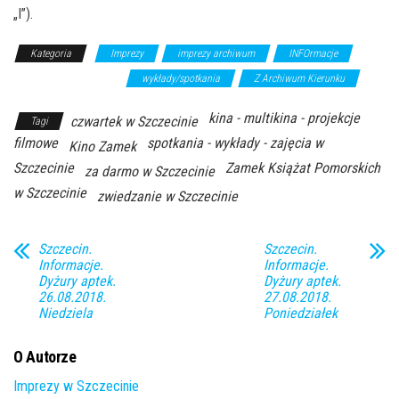
„I”).
Kategoria
Imprezy
imprezy archiwum
INFOrmacje
kino/projekcje filmowe
wykłady/spotkania
Z Archiwum Kierunku
kina - multikina - projekcje
czwartek w Szczecinie
Tagi
filmowe
spotkania - wykłady - zajęcia w
Kino Zamek
Szczecinie
Zamek Książat Pomorskich
za darmo w Szczecinie
w Szczecinie
zwiedzanie w Szczecinie
Szczecin.
Szczecin.
Informacje.
Informacje.
Dyżury aptek.
Dyżury aptek.
26.08.2018.
27.08.2018.
Niedziela
Poniedziałek
O Autorze
Imprezy w Szczecinie