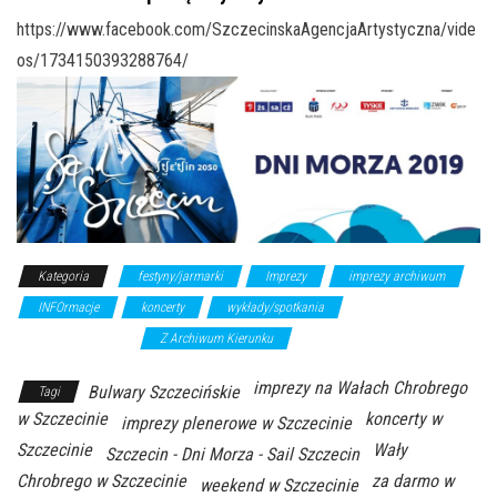
https://www.facebook.com/SzczecinskaAgencjaArtystyczna/vide
os/1734150393288764/
Kategoria
festyny/jarmarki
Imprezy
imprezy archiwum
INFOrmacje
koncerty
wykłady/spotkania
wystawy/wernisaże
Z Archiwum Kierunku
imprezy na Wałach Chrobrego
Bulwary Szczecińskie
Tagi
w Szczecinie
koncerty w
imprezy plenerowe w Szczecinie
Szczecinie
Wały
Szczecin - Dni Morza - Sail Szczecin
Chrobrego w Szczecinie
za darmo w
weekend w Szczecinie