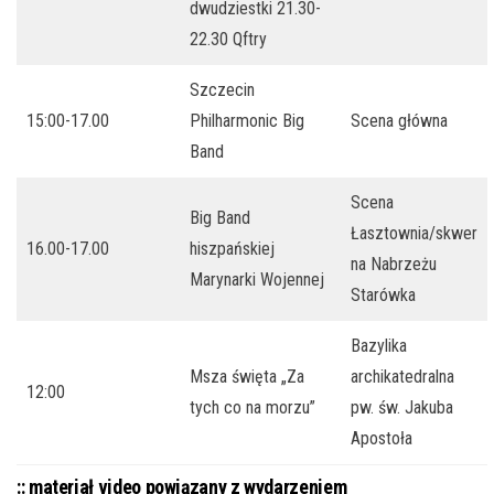
dwudziestki 21.30-
22.30 Qftry
Szczecin
15:00-17.00
Philharmonic Big
Scena główna
Band
Scena
Big Band
Łasztownia/skwer
16.00-17.00
hiszpańskiej
na Nabrzeżu
Marynarki Wojennej
Starówka
Bazylika
Msza święta „Za
archikatedralna
12:00
tych co na morzu”
pw. św. Jakuba
Apostoła
:: materiał video powiązany z wydarzeniem