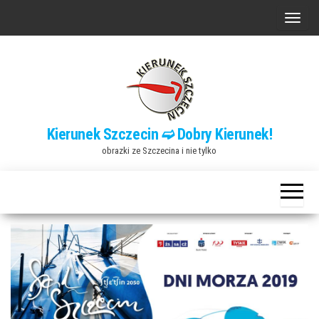
Przejdź
P
do
r
treści
z
e
ł
ą
Kierunek Szczecin ➫ Dobry Kierunek!
c
obrazki ze Szczecina i nie tylko
z
n
a
w
i
g
a
c