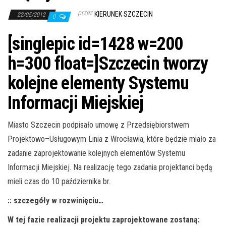
j
przez
KIERUNEK SZCZECIN
ę
22/05/2012
0
[singlepic id=1428 w=200
h=300 float=]Szczecin tworzy
kolejne elementy Systemu
Informacji Miejskiej
Miasto Szczecin podpisało umowę z Przedsiębiorstwem
Projektowo–Usługowym Linia z Wrocławia, które będzie miało za
zadanie zaprojektowanie kolejnych elementów Systemu
Informacji Miejskiej. Na realizację tego zadania projektanci będą
mieli czas do 10 października br.
:: szczegóły w rozwinięciu…
W tej fazie realizacji projektu zaprojektowane zostaną: