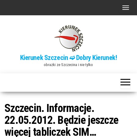
Przejdź
P
do
r
treści
z
e
ł
ą
Kierunek Szczecin ➫ Dobry Kierunek!
c
obrazki ze Szczecina i nie tylko
z
n
a
w
i
Szczecin. Informacje.
g
22.05.2012. Będzie jeszcze
a
więcej tabliczek SIM…
c