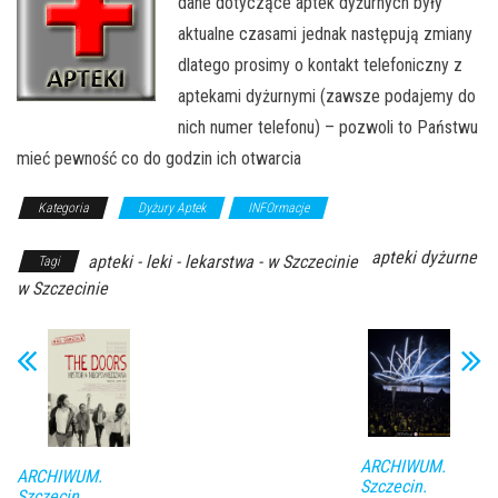
dane dotyczące aptek dyżurnych były
aktualne czasami jednak następują zmiany
dlatego prosimy o kontakt telefoniczny z
aptekami dyżurnymi (zawsze podajemy do
nich numer telefonu) – pozwoli to Państwu
mieć pewność co do godzin ich otwarcia
Kategoria
Dyżury Aptek
INFOrmacje
apteki dyżurne
apteki - leki - lekarstwa - w Szczecinie
Tagi
w Szczecinie
ARCHIWUM.
ARCHIWUM.
Szczecin.
Szczecin.