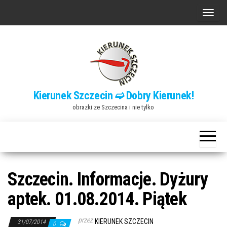
Przejdź
P
do
r
treści
z
e
ł
ą
Kierunek Szczecin ➫ Dobry Kierunek!
c
obrazki ze Szczecina i nie tylko
z
n
a
w
i
Szczecin. Informacje. Dyżury
g
aptek. 01.08.2014. Piątek
a
c
przez
KIERUNEK SZCZECIN
31/07/2014
0