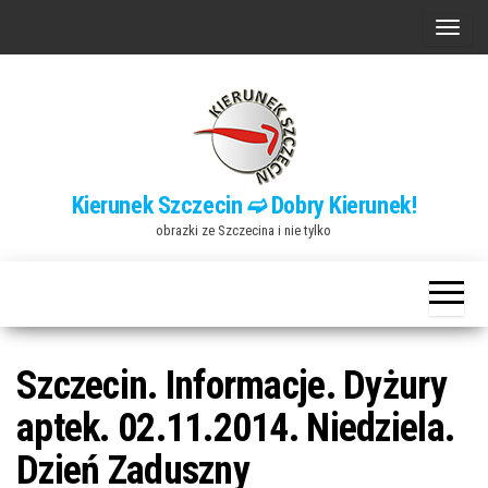
Przejdź
P
do
r
treści
z
e
ł
ą
Kierunek Szczecin ➫ Dobry Kierunek!
c
obrazki ze Szczecina i nie tylko
z
n
a
w
i
Szczecin. Informacje. Dyżury
g
aptek. 02.11.2014. Niedziela.
a
Dzień Zaduszny
c