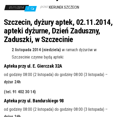
j
przez
KIERUNEK SZCZECIN
ę
01/11/2014
0
Szczecin, dyżury aptek, 02.11.2014,
apteki dyżurne, Dzień Zaduszny,
Zaduszki, w Szczecinie
2 listopada 2014 (niedziela)
w ramach dyżurów w
Szczecinie czynne będą apteki:
Apteka przy ul. E. Gierczak 32A
od godziny 08:00 (2 listopada) do godziny 08:00 (3 listopada) –
dyżur 24h
(tel. 91 402 30 14)
Apteka przy ul. Bandurskiego 98
od godziny 08:00 (2 listopada) do godziny 08:00 (3 listopada) –
dyżur 24h