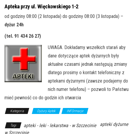
Apteka przy ul. Więckowskiego 1-2
od godziny 08:00 (2 listopada) do godziny 08:00 (3 listopada) –
dyżur 24h
(tel. 91 434 26 27
)
UWAGA. Dokładamy wszelkich starań aby
dane dotyczące aptek dyżurnych były
aktualne czasami jednak następują zmiany
dlatego prosimy o kontakt telefoniczny z
aptekami dyżurnymi (zawsze podajemy do
nich numer telefonu) – pozwoli to Państwu
mieć pewność co do godzin ich otwarcia
Kategoria
Dyżury Aptek
INFOrmacje
apteki dyżurne
apteki - leki - lekarstwa - w Szczecinie
Tagi
w Szczecinie