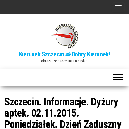
Przejdź
P
do
r
treści
z
e
ł
ą
Kierunek Szczecin ➫ Dobry Kierunek!
c
obrazki ze Szczecina i nie tylko
z
n
a
w
i
Szczecin. Informacje. Dyżury
g
aptek. 02.11.2015.
a
Poniedziałek. Dzień Zaduszny
c