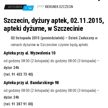
j
przez
KIERUNEK SZCZECIN
ę
01/11/2015
0
Szczecin, dyżury aptek, 02.11.2015,
apteki dyżurne, w Szczecinie
02 listopada 2015 (poniedziałek) – Dzień Zaduszny
w
ramach dyżurów w Szczecinie czynne będą apteki:
Apteka przy al. Wyzwolenia 10
od godziny 08:00 (2 listopada) do godziny 08:00 (3 listopada) –
dyżur 24h
(tel. 91 433 73 40
)
Apteka przy ul. Bandurskiego 98
od godziny 08:00 (2 listopada) do godziny 08:00 (3 listopada) –
dyżur 24h
(tel. 91 387 91 00
)