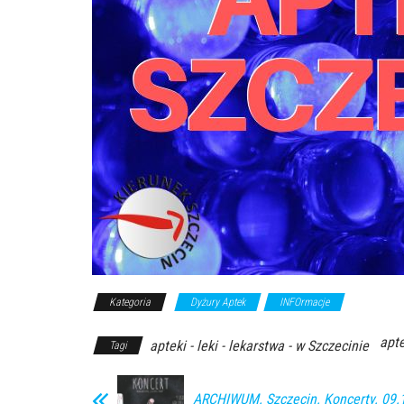
Kategoria
Dyżury Aptek
INFOrmacje
apte
apteki - leki - lekarstwa - w Szczecinie
Tagi
ARCHIWUM. Szczecin. Koncerty. 09.