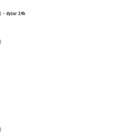
a) –
dyżur 24h
)
)