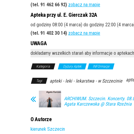
(tel. 91 462 66 92)
zobacz na mapie
Apteka przy ul. E. Gierczak 32A
od godziny 08:00 (4 marca) do godziny 22:00 (4 marca
(tel. 91 402 30 14)
zobacz na mapie
UWAGA
dokładamy wszelkich starań aby informacje o aptekach
Kategoria
Dyżury Aptek
INFOrmacje
apte
apteki - leki - lekarstwa - w Szczecinie
Tagi
ARCHIWUM. Szczecin. Koncerty. 08.
Agata Karczewska @ Stara Rzeźnia
O Autorze
kierunek Szczecin