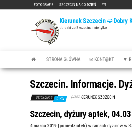
Przejdź
FOTOGRAFIE
SZCZECIN NA CO DZIEŃ
do
Kierunek Szczecin ➫ Dobry K
treści
obrazki ze Szczecina i nie tylko
STRONA GŁÓWNA
✉ KONT@KT
▼ R
Szczecin. Informacje. Dy
przez
KIERUNEK SZCZECIN
03/03/2019
0
Szczecin, dyżury aptek, 04.03
4 marca 2019 (poniedziałek)
w ramach dyżurów w Sz