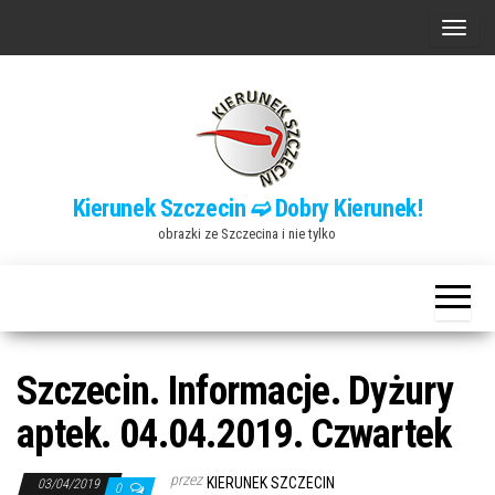
Przejdź
P
do
r
treści
z
e
ł
ą
Kierunek Szczecin ➫ Dobry Kierunek!
c
obrazki ze Szczecina i nie tylko
z
n
a
w
i
Szczecin. Informacje. Dyżury
g
aptek. 04.04.2019. Czwartek
a
c
przez
KIERUNEK SZCZECIN
03/04/2019
0