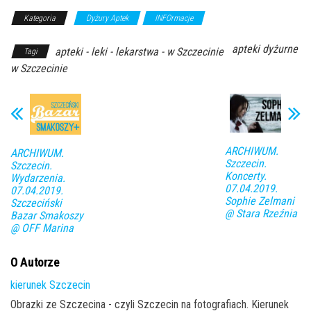
Kategoria
Dyżury Aptek
INFOrmacje
apteki dyżurne
apteki - leki - lekarstwa - w Szczecinie
Tagi
w Szczecinie
ARCHIWUM.
ARCHIWUM.
Szczecin.
Szczecin.
Koncerty.
Wydarzenia.
07.04.2019.
07.04.2019.
Sophie Zelmani
Szczeciński
@ Stara Rzeźnia
Bazar Smakoszy
@ OFF Marina
O Autorze
kierunek Szczecin
Obrazki ze Szczecina - czyli Szczecin na fotografiach. Kierunek