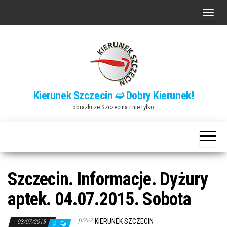
Przejdź
P
do
r
treści
z
e
ł
ą
Kierunek Szczecin ➫ Dobry Kierunek!
c
obrazki ze Szczecina i nie tylko
z
n
a
w
i
Szczecin. Informacje. Dyżury
g
aptek. 04.07.2015. Sobota
a
c
przez
KIERUNEK SZCZECIN
03/07/2015
0