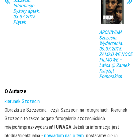
Szczecin.
Informacje.
Dyżury aptek.
03.07.2015.
Piątek
ARCHIWUM.
Szczecin.
Wydarzenia.
09.07.2015.
ZAMKOWE NOCE
FILMOWE –
Lwica @ Zamek
Książąt
Pomorskich
O Autorze
kierunek Szczecin
Obrazki ze Szczecina - czyli Szczecin na fotografiach. Kierunek
Szczecin to także bogate fotogalerie szczecińskich
miejsc/imprez/wydarzeń!
UWAGA
Jeżeli ta informacja jest
błędna/nieaktualna -
powiadom nas o tym
, postaramy się ją