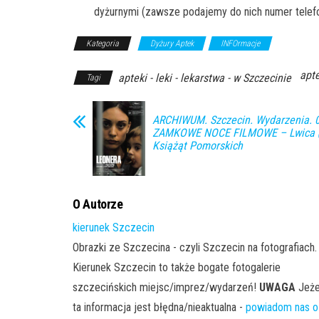
dyżurnymi (zawsze podajemy do nich numer telef
Kategoria
Dyżury Aptek
INFOrmacje
apte
apteki - leki - lekarstwa - w Szczecinie
Tagi
ARCHIWUM. Szczecin. Wydarzenia. 0
ZAMKOWE NOCE FILMOWE – Lwica
Książąt Pomorskich
O Autorze
kierunek Szczecin
Obrazki ze Szczecina - czyli Szczecin na fotografiach.
Kierunek Szczecin to także bogate fotogalerie
szczecińskich miejsc/imprez/wydarzeń!
UWAGA
Jeże
ta informacja jest błędna/nieaktualna -
powiadom nas o