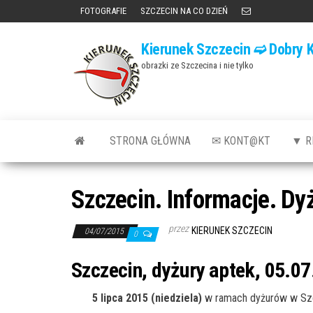
Przejdź
FOTOGRAFIE
SZCZECIN NA CO DZIEŃ
do
Kierunek Szczecin ➫ Dobry K
treści
obrazki ze Szczecina i nie tylko
STRONA GŁÓWNA
✉ KONT@KT
▼ R
Szczecin. Informacje. Dy
przez
KIERUNEK SZCZECIN
04/07/2015
0
Szczecin, dyżury aptek, 05.07
5 lipca 2015 (niedziela)
w ramach dyżurów w Szc