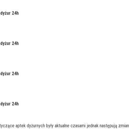
–
dyżur 24h
–
dyżur 24h
–
dyżur 24h
–
dyżur 24h
czące aptek dyżurnych były aktualne czasami jednak następują zmiany