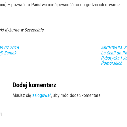
onu) – pozwoli to Państwu mieć pewność co do godzin ich otwarcia
ki dyżurne w Szczecinie
9.07.2015.
ARCHIWUM. Szc
 @ Zamek
La Scali do P
Rybotycka i J
Pomorskich
Dodaj komentarz
Musisz się
zalogować
, aby móc dodać komentarz.
li