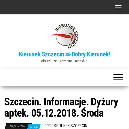
Przejdź
P
do
r
treści
z
e
ł
ą
Kierunek Szczecin ➫ Dobry Kierunek!
c
obrazki ze Szczecina i nie tylko
z
n
a
w
i
Szczecin. Informacje. Dyżury
g
aptek. 05.12.2018. Środa
a
c
przez
KIERUNEK SZCZECIN
04/12/2018
0