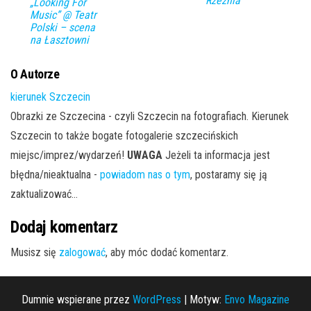
Rzeźnia
„Looking For
Music” @ Teatr
Polski – scena
na Łasztowni
O Autorze
kierunek Szczecin
Obrazki ze Szczecina - czyli Szczecin na fotografiach. Kierunek
Szczecin to także bogate fotogalerie szczecińskich
miejsc/imprez/wydarzeń!
UWAGA
Jeżeli ta informacja jest
błędna/nieaktualna -
powiadom nas o tym
, postaramy się ją
zaktualizować...
Dodaj komentarz
Musisz się
zalogować
, aby móc dodać komentarz.
Dumnie wspierane przez
WordPress
|
Motyw:
Envo Magazine