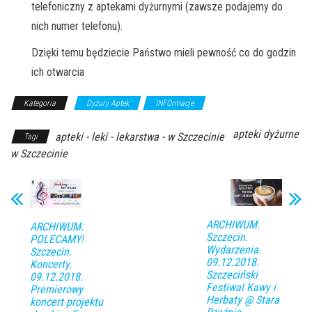
telefoniczny z aptekami dyżurnymi (zawsze podajemy do
nich numer telefonu).
Dzięki temu będziecie Państwo mieli pewność co do godzin
ich otwarcia
Kategoria
Dyżury Aptek
INFOrmacje
apteki dyżurne
apteki - leki - lekarstwa - w Szczecinie
Tagi
w Szczecinie
ARCHIWUM.
ARCHIWUM.
Szczecin.
POLECAMY!
Wydarzenia.
Szczecin.
09.12.2018.
Koncerty.
Szczeciński
09.12.2018.
Festiwal Kawy i
Premierowy
Herbaty @ Stara
koncert projektu