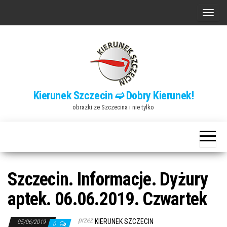
Przejdź
P
do
r
treści
z
e
ł
ą
Kierunek Szczecin ➫ Dobry Kierunek!
c
obrazki ze Szczecina i nie tylko
z
n
a
w
i
Szczecin. Informacje. Dyżury
g
aptek. 06.06.2019. Czwartek
a
c
przez
KIERUNEK SZCZECIN
05/06/2019
0