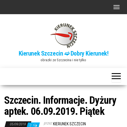
Przejdź
P
do
r
treści
z
e
ł
ą
Kierunek Szczecin ➫ Dobry Kierunek!
c
obrazki ze Szczecina i nie tylko
z
n
a
w
i
Szczecin. Informacje. Dyżury
g
aptek. 06.09.2019. Piątek
a
c
przez
KIERUNEK SZCZECIN
05/09/2019
0