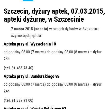
j
ę
Szczecin, dyżury aptek, 07.03.2015,
apteki dyżurne, w Szczecinie
7 marca 2015 (sobota)
w ramach dyżurów w Szczecinie
czynne będą apteki:
Apteka przy al. Wyzwolenia 10
od godziny 08:00 (7 marca) do godziny 08:00 (8 marca) –
dyżur
24h
(tel. 91 433 73 40
)
Apteka przy ul. Bandurskiego 98
od godziny 08:00 (7 marca) do godziny 08:00 (8 marca) –
dyżur
24h
(tel. 91 387 91 00
)
Apteka przy ul. Wojska Polskiego 63