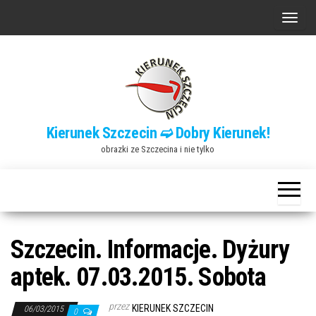
Przejdź
P
do
r
treści
z
e
ł
ą
Kierunek Szczecin ➫ Dobry Kierunek!
c
obrazki ze Szczecina i nie tylko
z
n
a
w
i
Szczecin. Informacje. Dyżury
g
aptek. 07.03.2015. Sobota
a
c
przez
KIERUNEK SZCZECIN
06/03/2015
0