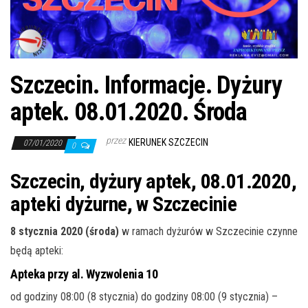
j
ę
Szczecin. Informacje. Dyżury
aptek. 08.01.2020. Środa
przez
KIERUNEK SZCZECIN
07/01/2020
0
Szczecin, dyżury aptek, 08.01.2020,
apteki dyżurne, w Szczecinie
8 stycznia 2020 (środa)
w ramach dyżurów w Szczecinie czynne
będą apteki:
Apteka przy al. Wyzwolenia 10
od godziny 08:00 (8 stycznia) do godziny 08:00 (9 stycznia) –