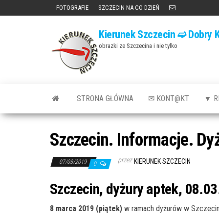
Przejdź
FOTOGRAFIE
SZCZECIN NA CO DZIEŃ
do
Kierunek Szczecin ➫ Dobry K
treści
obrazki ze Szczecina i nie tylko
STRONA GŁÓWNA
✉ KONT@KT
▼ R
Szczecin. Informacje. Dy
przez
KIERUNEK SZCZECIN
07/03/2019
0
Szczecin, dyżury aptek, 08.03
8 marca 2019 (piątek)
w ramach dyżurów w Szczecini