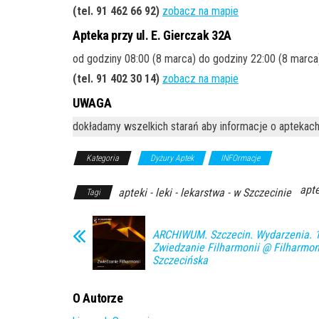
(tel. 91 462 66 92)
zobacz na mapie
Apteka przy ul. E. Gierczak 32A
od godziny 08:00 (8 marca) do godziny 22:00 (8 marca
(tel. 91 402 30 14)
zobacz na mapie
UWAGA
dokładamy wszelkich starań aby informacje o aptekach
Kategoria
Dyżury Aptek
INFOrmacje
apte
apteki - leki - lekarstwa - w Szczecinie
Tagi
ARCHIWUM. Szczecin. Wydarzenia. 1
Zwiedzanie Filharmonii @ Filharmon
Szczecińska
O Autorze