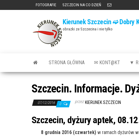
Przejdź
FOTOGRAFIE
SZCZECIN NA CO DZIEŃ
do
Kierunek Szczecin ➫ Dobry K
treści
obrazki ze Szczecina i nie tylko
STRONA GŁÓWNA
✉ KONT@KT
▼ R
Szczecin. Informacje. Dy
przez
KIERUNEK SZCZECIN
07/12/2016
0
Szczecin, dyżury aptek, 08.12
8 grudnia 2016 (czwartek)
w ramach dyżurów w 