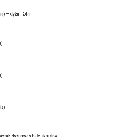
nia) –
dyżur 24h
a)
a)
ia)
ptek dyżurnych były aktualne.