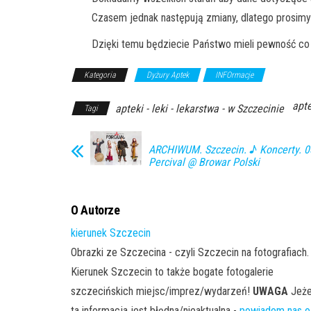
Czasem jednak następują zmiany, dlatego prosimy
Dzięki temu będziecie Państwo mieli pewność co 
Kategoria
Dyżury Aptek
INFOrmacje
apte
apteki - leki - lekarstwa - w Szczecinie
Tagi
ARCHIWUM. Szczecin. ♪ Koncerty. 0
Percival @ Browar Polski
O Autorze
kierunek Szczecin
Obrazki ze Szczecina - czyli Szczecin na fotografiach.
Kierunek Szczecin to także bogate fotogalerie
szczecińskich miejsc/imprez/wydarzeń!
UWAGA
Jeże
ta informacja jest błędna/nieaktualna -
powiadom nas o