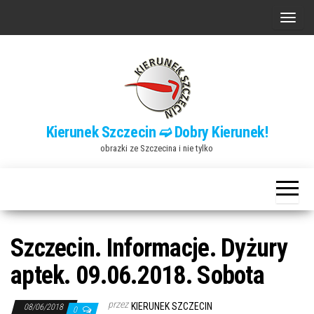
Przejdź
P
do
r
treści
z
e
ł
ą
Kierunek Szczecin ➫ Dobry Kierunek!
c
obrazki ze Szczecina i nie tylko
z
n
a
w
i
Szczecin. Informacje. Dyżury
g
aptek. 09.06.2018. Sobota
a
c
przez
KIERUNEK SZCZECIN
08/06/2018
0