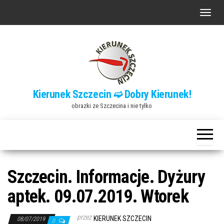
Przejdź
P
do
r
treści
z
e
ł
ą
Kierunek Szczecin ➫ Dobry Kierunek!
c
obrazki ze Szczecina i nie tylko
z
n
a
w
i
Szczecin. Informacje. Dyżury
g
aptek. 09.07.2019. Wtorek
a
c
przez
KIERUNEK SZCZECIN
08/07/2019
0