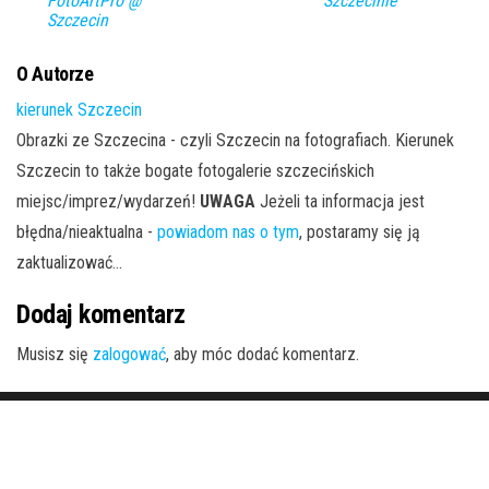
FotoArtPro @
Szczecinie
Szczecin
O Autorze
kierunek Szczecin
Obrazki ze Szczecina - czyli Szczecin na fotografiach. Kierunek
Szczecin to także bogate fotogalerie szczecińskich
miejsc/imprez/wydarzeń!
UWAGA
Jeżeli ta informacja jest
błędna/nieaktualna -
powiadom nas o tym
, postaramy się ją
zaktualizować...
Dodaj komentarz
Musisz się
zalogować
, aby móc dodać komentarz.
Dumnie wspierane przez
WordPress
|
Motyw:
Envo Magazine