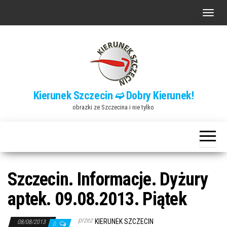
Przejdź
P
do
r
treści
z
e
ł
ą
Kierunek Szczecin ➫ Dobry Kierunek!
c
obrazki ze Szczecina i nie tylko
z
n
a
w
i
Szczecin. Informacje. Dyżury
g
aptek. 09.08.2013. Piątek
a
c
przez
KIERUNEK SZCZECIN
08/08/2013
0