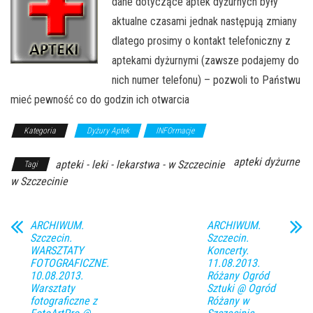
dane dotyczące aptek dyżurnych były
aktualne czasami jednak następują zmiany
dlatego prosimy o kontakt telefoniczny z
aptekami dyżurnymi (zawsze podajemy do
nich numer telefonu) – pozwoli to Państwu
mieć pewność co do godzin ich otwarcia
Kategoria
Dyżury Aptek
INFOrmacje
apteki dyżurne
apteki - leki - lekarstwa - w Szczecinie
Tagi
w Szczecinie
ARCHIWUM.
ARCHIWUM.
Szczecin.
Szczecin.
WARSZTATY
Koncerty.
FOTOGRAFICZNE.
11.08.2013.
10.08.2013.
Różany Ogród
Warsztaty
Sztuki @ Ogród
fotograficzne z
Różany w