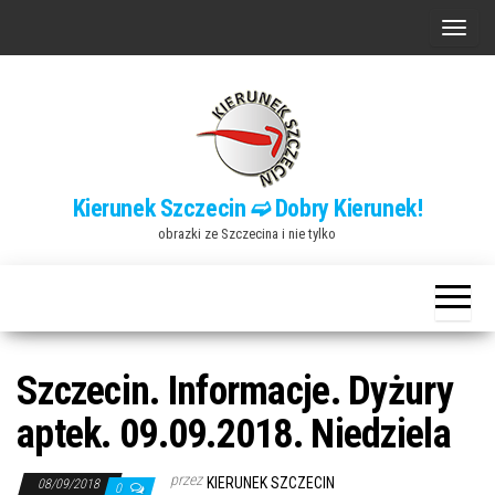
Przejdź
P
do
r
treści
z
e
ł
ą
Kierunek Szczecin ➫ Dobry Kierunek!
c
obrazki ze Szczecina i nie tylko
z
n
a
w
i
Szczecin. Informacje. Dyżury
g
aptek. 09.09.2018. Niedziela
a
c
przez
KIERUNEK SZCZECIN
08/09/2018
0