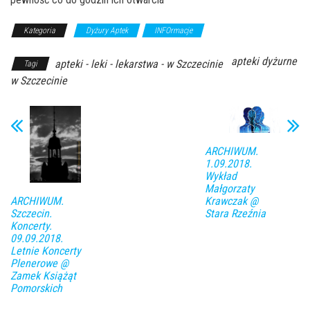
Kategoria
Dyżury Aptek
INFOrmacje
apteki dyżurne
apteki - leki - lekarstwa - w Szczecinie
Tagi
w Szczecinie
ARCHIWUM.
1.09.2018.
Wykład
Małgorzaty
ARCHIWUM.
Krawczak @
Szczecin.
Stara Rzeźnia
Koncerty.
09.09.2018.
Letnie Koncerty
Plenerowe @
Zamek Książąt
Pomorskich