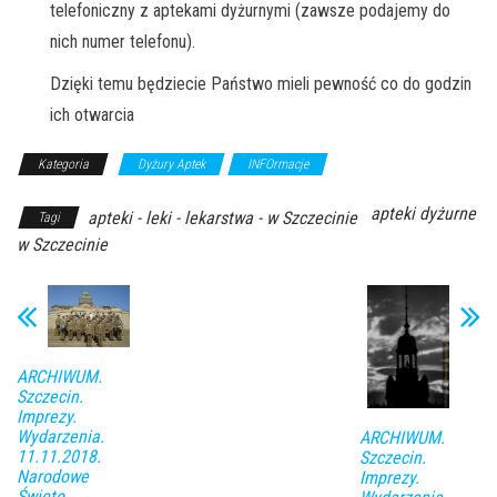
telefoniczny z aptekami dyżurnymi (zawsze podajemy do
nich numer telefonu).
Dzięki temu będziecie Państwo mieli pewność co do godzin
ich otwarcia
Kategoria
Dyżury Aptek
INFOrmacje
apteki dyżurne
apteki - leki - lekarstwa - w Szczecinie
Tagi
w Szczecinie
ARCHIWUM.
Szczecin.
Imprezy.
Wydarzenia.
ARCHIWUM.
11.11.2018.
Szczecin.
Narodowe
Imprezy.
Święto