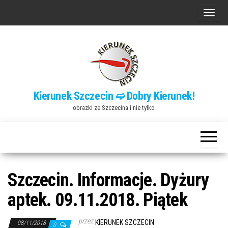
Przejdź
P
do
r
treści
z
e
ł
ą
Kierunek Szczecin ➫ Dobry Kierunek!
c
obrazki ze Szczecina i nie tylko
z
n
a
w
i
Szczecin. Informacje. Dyżury
g
aptek. 09.11.2018. Piątek
a
c
przez
KIERUNEK SZCZECIN
08/11/2018
0