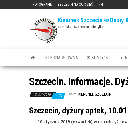
Przejdź
FOTOGRAFIE
SZCZECIN NA CO DZIEŃ
do
Kierunek Szczecin ➫ Dobry K
treści
obrazki ze Szczecina i nie tylko
STRONA GŁÓWNA
✉ KONT@KT
▼ R
Szczecin. Informacje. Dy
przez
KIERUNEK SZCZECIN
09/01/2019
0
Szczecin, dyżury aptek, 10.01
10 stycznia 2019 (czwartek)
w ramach dyżurów 