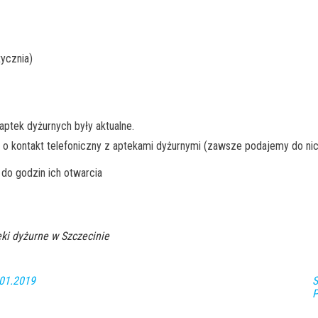
tycznia)
ptek dyżurnych były aktualne.
 o kontakt telefoniczny z aptekami dyżurnymi (zawsze podajemy do nic
do godzin ich otwarcia
ki dyżurne w Szczecinie
.01.2019
S
P