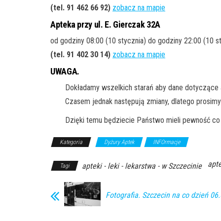
(tel. 91 462 66 92
)
zobacz na mapie
Apteka przy ul. E. Gierczak 32A
od godziny 08:00 (10 stycznia) do godziny 22:00 (10 s
(tel. 91 402 30 14
)
zobacz na mapie
UWAGA.
Dokładamy wszelkich starań aby dane dotyczące a
Czasem jednak następują zmiany, dlatego prosimy
Dzięki temu będziecie Państwo mieli pewność co 
Kategoria
Dyżury Aptek
INFOrmacje
apte
apteki - leki - lekarstwa - w Szczecinie
Tagi
Fotografia. Szczecin na co dzień 06