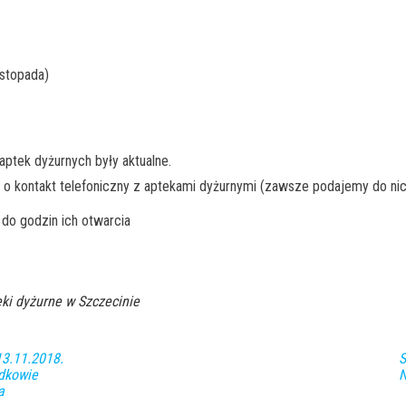
istopada)
ptek dyżurnych były aktualne.
 o kontakt telefoniczny z aptekami dyżurnymi (zawsze podajemy do nic
do godzin ich otwarcia
ki dyżurne w Szczecinie
3.11.2018.
S
dkowie
N
a