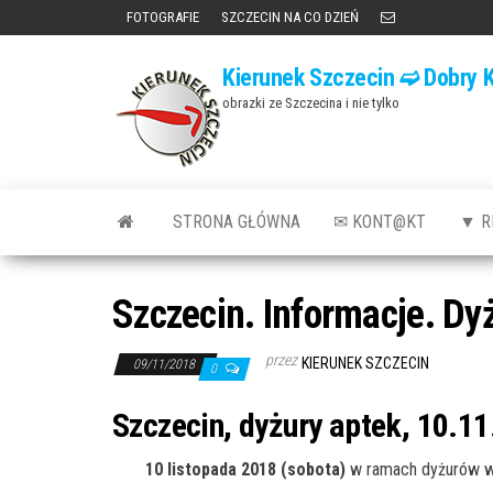
Przejdź
FOTOGRAFIE
SZCZECIN NA CO DZIEŃ
do
Kierunek Szczecin ➫ Dobry K
treści
obrazki ze Szczecina i nie tylko
STRONA GŁÓWNA
✉ KONT@KT
▼ R
Szczecin. Informacje. Dy
przez
KIERUNEK SZCZECIN
09/11/2018
0
Szczecin, dyżury aptek, 10.11
10 listopada 2018 (sobota)
w ramach dyżurów w