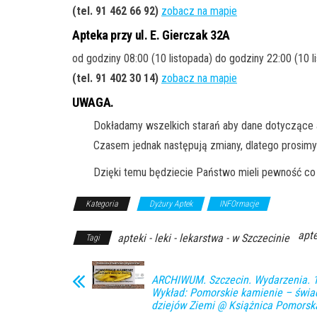
(tel. 91 462 66 92
)
zobacz na mapie
Apteka przy ul. E. Gierczak 32A
od godziny 08:00 (10 listopada) do godziny 22:00 (10 l
(tel. 91 402 30 14
)
zobacz na mapie
UWAGA.
Dokładamy wszelkich starań aby dane dotyczące a
Czasem jednak następują zmiany, dlatego prosimy
Dzięki temu będziecie Państwo mieli pewność co 
Kategoria
Dyżury Aptek
INFOrmacje
apte
apteki - leki - lekarstwa - w Szczecinie
Tagi
ARCHIWUM. Szczecin. Wydarzenia. 1
Wykład: Pomorskie kamienie – świa
dziejów Ziemi @ Książnica Pomorsk