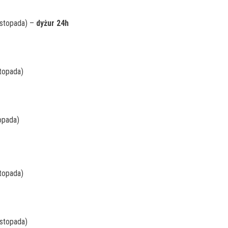
listopada) –
dyżur 24h
stopada)
topada)
stopada)
istopada)