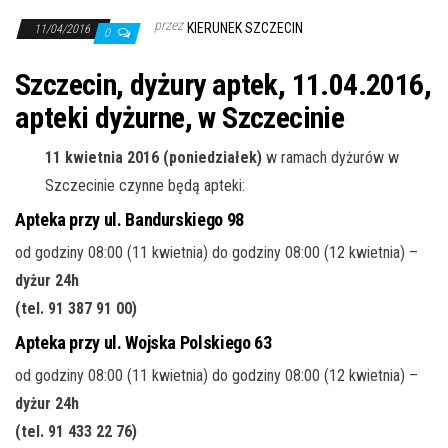
j
przez
KIERUNEK SZCZECIN
ę
11/04/2016
0
Szczecin, dyżury aptek, 11.04.2016,
apteki dyżurne, w Szczecinie
11 kwietnia 2016 (poniedziałek)
w ramach dyżurów w
Szczecinie czynne będą apteki:
Apteka przy ul. Bandurskiego 98
od godziny 08:00 (11 kwietnia) do godziny 08:00 (12 kwietnia) –
dyżur 24h
(tel. 91 387 91 00
)
Apteka przy ul. Wojska Polskiego 63
od godziny 08:00 (11 kwietnia) do godziny 08:00 (12 kwietnia) –
dyżur 24h
(tel. 91 433 22 76
)