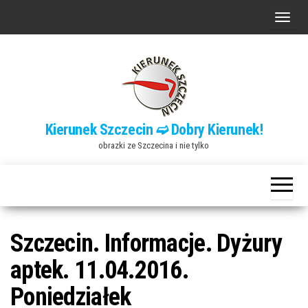
Przejdź
P
do
r
treści
z
e
ł
ą
Kierunek Szczecin ➫ Dobry Kierunek!
c
obrazki ze Szczecina i nie tylko
z
n
a
w
i
Szczecin. Informacje. Dyżury
g
aptek. 11.04.2016.
a
Poniedziałek
c