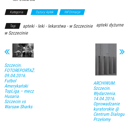
Kategoria
Dyżury Aptek
INFOrmacje
apteki dyżurne
apteki - leki - lekarstwa - w Szczecinie
Tagi
w Szczecinie
Szczecin.
FOTOREPORTAŻ.
09.04.2016.
Futbol
ARCHIWUM.
Amerykański
Szczecin.
TopLiga – mecz
Wydarzenia.
Husaria
14.04.2016.
Szczecin vs
Oprowadzanie
Warsaw Sharks
kuratorskie @
Centrum Dialogu
Przełomy