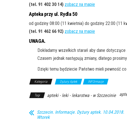
(tel. 91 402 30 14
)
zobacz na mapie
Apteka przy ul. Rydla 50
od godziny 08:00 (11 kwietnia) do godziny 22:00 (11 kw
(tel. 91 462 66 92
)
zobacz na mapie
UWAGA.
Dokładamy wszelkich starań aby dane dotyczące a
Czasem jednak następują zmiany, dlatego prosimy
Dzięki temu będziecie Państwo mieli pewność co 
Kategoria
Dyżury Aptek
INFOrmacje
apte
apteki - leki - lekarstwa - w Szczecinie
Tagi
Szczecin. Informacje. Dyżury aptek. 10.04.2018.
Wtorek