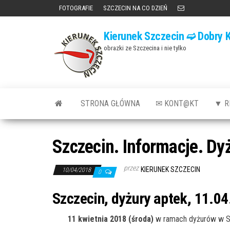
Przejdź
FOTOGRAFIE
SZCZECIN NA CO DZIEŃ
do
Kierunek Szczecin ➫ Dobry K
treści
obrazki ze Szczecina i nie tylko
STRONA GŁÓWNA
✉ KONT@KT
▼ R
Szczecin. Informacje. Dy
przez
KIERUNEK SZCZECIN
10/04/2018
0
Szczecin, dyżury aptek, 11.04
11 kwietnia 2018 (środa)
w ramach dyżurów w Sz