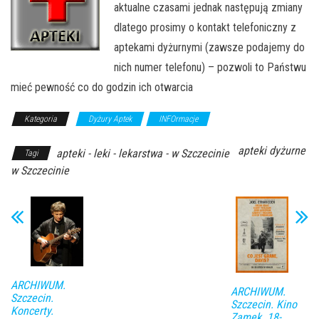
aktualne czasami jednak następują zmiany
dlatego prosimy o kontakt telefoniczny z
aptekami dyżurnymi (zawsze podajemy do
nich numer telefonu) – pozwoli to Państwu
mieć pewność co do godzin ich otwarcia
Kategoria
Dyżury Aptek
INFOrmacje
apteki dyżurne
apteki - leki - lekarstwa - w Szczecinie
Tagi
w Szczecinie
ARCHIWUM.
ARCHIWUM.
Szczecin.
Szczecin. Kino
Koncerty.
Zamek. 18-