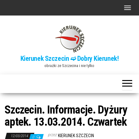
Przejdź
P
do
r
treści
z
e
ł
ą
Kierunek Szczecin ➫ Dobry Kierunek!
c
obrazki ze Szczecina i nie tylko
z
n
a
w
i
Szczecin. Informacje. Dyżury
g
aptek. 13.03.2014. Czwartek
a
c
przez
KIERUNEK SZCZECIN
12/03/2014
0