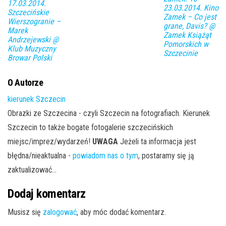
17.03.2014.
23.03.2014. Kino
Szczecińskie
Zamek – Co jest
Wierszogranie –
grane, Davis? @
Marek
Zamek Książąt
Andrzejewski @
Pomorskich w
Klub Muzyczny
Szczecinie
Browar Polski
O Autorze
kierunek Szczecin
Obrazki ze Szczecina - czyli Szczecin na fotografiach. Kierunek
Szczecin to także bogate fotogalerie szczecińskich
miejsc/imprez/wydarzeń!
UWAGA
Jeżeli ta informacja jest
błędna/nieaktualna -
powiadom nas o tym
, postaramy się ją
zaktualizować...
Dodaj komentarz
Musisz się
zalogować
, aby móc dodać komentarz.