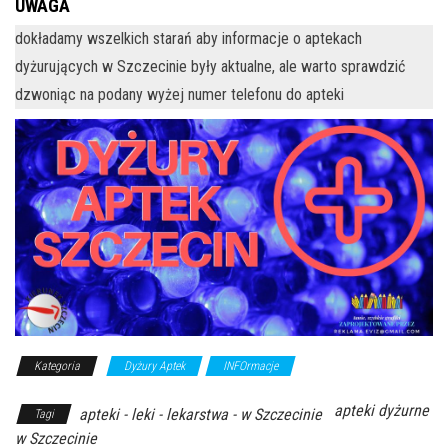
UWAGA
dokładamy wszelkich starań aby informacje o aptekach
dyżurujących w Szczecinie były aktualne, ale warto sprawdzić
dzwoniąc na podany wyżej numer telefonu do apteki
Kategoria
Dyżury Aptek
INFOrmacje
apteki dyżurne
apteki - leki - lekarstwa - w Szczecinie
Tagi
w Szczecinie