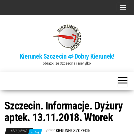
Przejdź
P
do
r
treści
z
e
ł
ą
Kierunek Szczecin ➫ Dobry Kierunek!
c
obrazki ze Szczecina i nie tylko
z
n
a
w
i
Szczecin. Informacje. Dyżury
g
aptek. 13.11.2018. Wtorek
a
c
przez
KIERUNEK SZCZECIN
12/11/2018
0