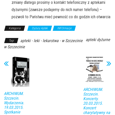
zmiany dlatego prosimy o kontakt telefoniczny z aptekami
dyżurnymi (zawsze podajemy do nich numer telefonu) –
pozwoli to Państwu mieć pewność co do godzin ich otwarcia
Kategoria
Dyżury Aptek
INFOrmacje
apteki dyżurne
apteki - leki - lekarstwa - w Szczecinie
Tagi
w Szczecinie
ARCHIWUM.
ARCHIWUM.
Szczecin.
Szczecin.
Koncerty.
Wydarzenia.
20.03.2015.
19.03.2015.
Koncert
Spotkanie
charytatywny na