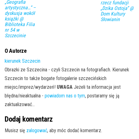
„Geografia
rzecz fundacji
artystyczna…” –
„Dzika Ostoja” @
dyskusja wokół
Dom Kultury
książki @
Słowianin
Biblioteka Filia
nr 54 w
Szczecinie
O Autorze
kierunek Szczecin
Obrazki ze Szczecina - czyli Szczecin na fotografiach. Kierunek
Szczecin to także bogate fotogalerie szczecińskich
miejsc/imprez/wydarzeń!
UWAGA
Jeżeli ta informacja jest
błędna/nieaktualna -
powiadom nas o tym
, postaramy się ją
zaktualizować...
Dodaj komentarz
Musisz się
zalogować
, aby móc dodać komentarz.