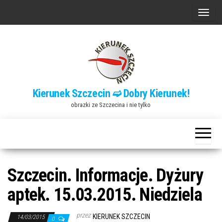
Przejdź
P
do
r
treści
z
e
ł
ą
Kierunek Szczecin ➫ Dobry Kierunek!
c
obrazki ze Szczecina i nie tylko
z
n
a
w
i
Szczecin. Informacje. Dyżury
g
aptek. 15.03.2015. Niedziela
a
c
przez
KIERUNEK SZCZECIN
14/03/2015
0