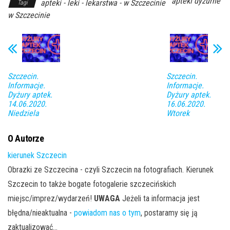
apteki dyżurne
apteki - leki - lekarstwa - w Szczecinie
Tagi
w Szczecinie
Szczecin.
Szczecin.
Informacje.
Informacje.
Dyżury aptek.
Dyżury aptek.
14.06.2020.
16.06.2020.
Niedziela
Wtorek
O Autorze
kierunek Szczecin
Obrazki ze Szczecina - czyli Szczecin na fotografiach. Kierunek
Szczecin to także bogate fotogalerie szczecińskich
miejsc/imprez/wydarzeń!
UWAGA
Jeżeli ta informacja jest
błędna/nieaktualna -
powiadom nas o tym
, postaramy się ją
zaktualizować...