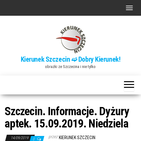
Przejdź
P
do
r
treści
z
e
ł
ą
Kierunek Szczecin ➫ Dobry Kierunek!
c
obrazki ze Szczecina i nie tylko
z
n
a
w
i
Szczecin. Informacje. Dyżury
g
aptek. 15.09.2019. Niedziela
a
c
przez
KIERUNEK SZCZECIN
14/09/2019
0