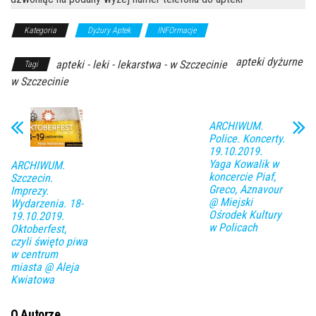
Kategoria
Dyżury Aptek
INFOrmacje
apteki dyżurne
apteki - leki - lekarstwa - w Szczecinie
Tagi
w Szczecinie
ARCHIWUM.
Police. Koncerty.
19.10.2019.
Yaga Kowalik w
ARCHIWUM.
koncercie Piaf,
Szczecin.
Greco, Aznavour
Imprezy.
@ Miejski
Wydarzenia. 18-
Ośrodek Kultury
19.10.2019.
w Policach
Oktoberfest,
czyli święto piwa
w centrum
miasta @ Aleja
Kwiatowa
O Autorze