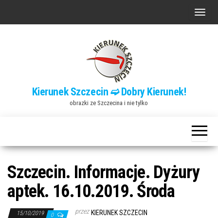
Przejdź
P
do
r
treści
z
e
ł
ą
Kierunek Szczecin ➫ Dobry Kierunek!
c
obrazki ze Szczecina i nie tylko
z
n
a
w
i
Szczecin. Informacje. Dyżury
g
aptek. 16.10.2019. Środa
a
c
przez
KIERUNEK SZCZECIN
15/10/2019
0