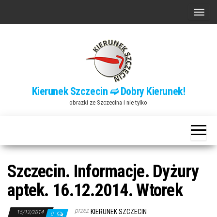
Przejdź
P
do
r
treści
z
e
ł
ą
Kierunek Szczecin ➫ Dobry Kierunek!
c
obrazki ze Szczecina i nie tylko
z
n
a
w
i
Szczecin. Informacje. Dyżury
g
aptek. 16.12.2014. Wtorek
a
c
przez
KIERUNEK SZCZECIN
15/12/2014
0