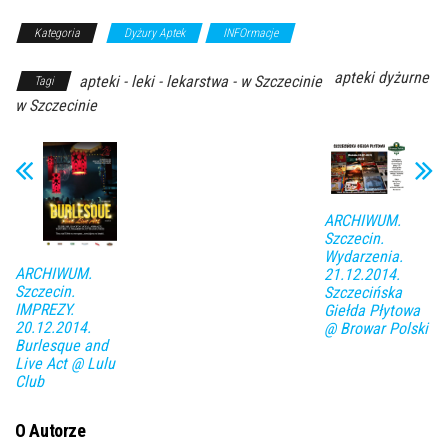
Kategoria
Dyżury Aptek
INFOrmacje
apteki dyżurne
apteki - leki - lekarstwa - w Szczecinie
Tagi
w Szczecinie
ARCHIWUM.
Szczecin.
Wydarzenia.
ARCHIWUM.
21.12.2014.
Szczecin.
Szczecińska
IMPREZY.
Giełda Płytowa
20.12.2014.
@ Browar Polski
Burlesque and
Live Act @ Lulu
Club
O Autorze