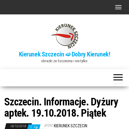
Przejdź
P
do
r
treści
z
e
ł
ą
Kierunek Szczecin ➫ Dobry Kierunek!
c
obrazki ze Szczecina i nie tylko
z
n
a
w
i
Szczecin. Informacje. Dyżury
g
aptek. 19.10.2018. Piątek
a
c
przez
KIERUNEK SZCZECIN
18/10/2018
0