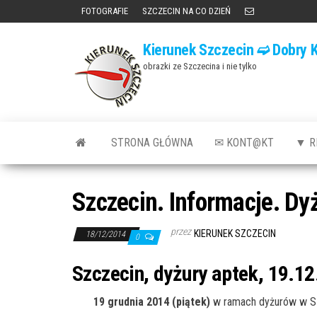
Przejdź
FOTOGRAFIE
SZCZECIN NA CO DZIEŃ
do
Kierunek Szczecin ➫ Dobry K
treści
obrazki ze Szczecina i nie tylko
STRONA GŁÓWNA
✉ KONT@KT
▼ R
Szczecin. Informacje. Dy
przez
KIERUNEK SZCZECIN
18/12/2014
0
Szczecin, dyżury aptek, 19.12
19 grudnia 2014 (piątek)
w ramach dyżurów w Sz