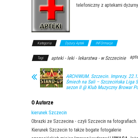
telefoniczny z aptekami dyżurn
Kategoria
Dyżury Aptek
INFOrmacje
apte
apteki - leki - lekarstwa - w Szczecinie
Tagi
ARCHIWUM. Szczecin. Imprezy. 22.1
Śmiech na Sali – Szczecińska Liga S
sezon II @ Klub Muzyczny Browar Po
O Autorze
kierunek Szczecin
Obrazki ze Szczecina - czyli Szczecin na fotografiach.
Kierunek Szczecin to także bogate fotogalerie