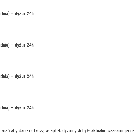
udnia) –
dyżur 24h
udnia) –
dyżur 24h
udnia) –
dyżur 24h
udnia) –
dyżur 24h
rań aby dane dotyczące aptek dyżurnych były aktualne czasami jedna