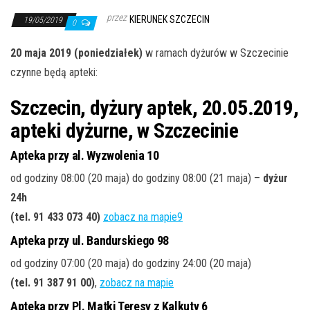
j
przez
KIERUNEK SZCZECIN
ę
19/05/2019
0
20 maja 2019 (poniedziałek)
w ramach dyżurów w Szczecinie
czynne będą apteki:
Szczecin, dyżury aptek, 20.05.2019,
apteki dyżurne, w Szczecinie
Apteka przy al. Wyzwolenia 10
od godziny 08:00 (20 maja) do godziny 08:00 (21 maja) –
dyżur
24h
(tel. 91 433 073 40)
zobacz na mapie9
Apteka przy ul. Bandurskiego 98
od godziny 07:00 (20 maja) do godziny 24:00 (20 maja)
(tel. 91 387 91 00)
,
zobacz na mapie
Apteka przy Pl. Matki Teresy z Kalkuty 6