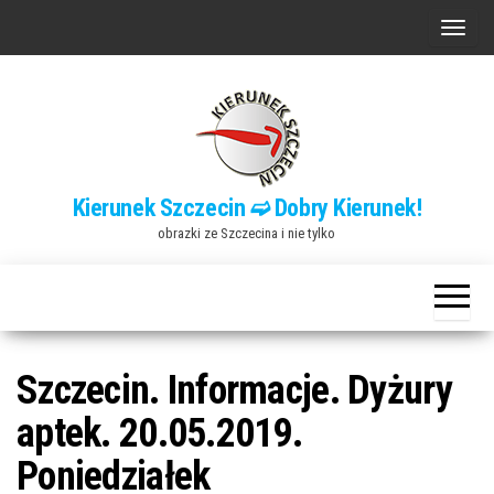
Przejdź
P
do
r
treści
z
e
ł
ą
Kierunek Szczecin ➫ Dobry Kierunek!
c
obrazki ze Szczecina i nie tylko
z
n
a
w
i
Szczecin. Informacje. Dyżury
g
aptek. 20.05.2019.
a
Poniedziałek
c