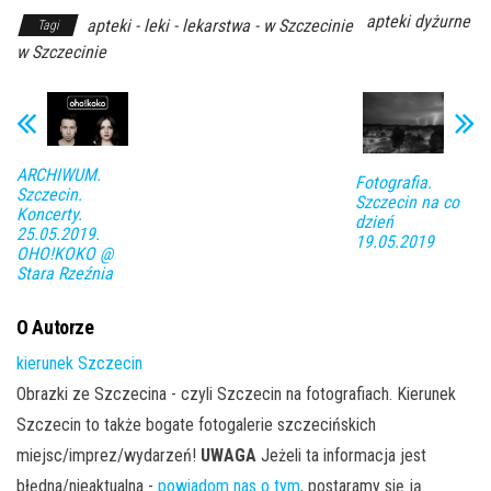
apteki dyżurne
apteki - leki - lekarstwa - w Szczecinie
Tagi
w Szczecinie
ARCHIWUM.
Fotografia.
Szczecin.
Szczecin na co
Koncerty.
dzień
25.05.2019.
19.05.2019
OHO!KOKO @
Stara Rzeźnia
O Autorze
kierunek Szczecin
Obrazki ze Szczecina - czyli Szczecin na fotografiach. Kierunek
Szczecin to także bogate fotogalerie szczecińskich
miejsc/imprez/wydarzeń!
UWAGA
Jeżeli ta informacja jest
błędna/nieaktualna -
powiadom nas o tym
, postaramy się ją