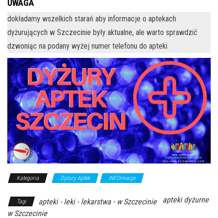
UWAGA
dokładamy wszelkich starań aby informacje o aptekach
dyżurujących w Szczecinie były aktualne, ale warto sprawdzić
dzwoniąc na podany wyżej numer telefonu do apteki
Kategoria
Dyżury Aptek
INFOrmacje
apteki dyżurne
apteki - leki - lekarstwa - w Szczecinie
Tagi
w Szczecinie