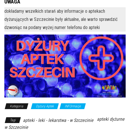
UWAGA
dokładamy wszelkich starań aby informacje o aptekach
dyżurujących w Szczecinie były aktualne, ale warto sprawdzić
dzwoniąc na podany wyżej numer telefonu do apteki
Kategoria
Dyżury Aptek
INFOrmacje
apteki dyżurne
apteki - leki - lekarstwa - w Szczecinie
Tagi
w Szczecinie