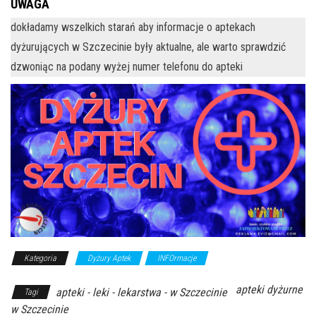
UWAGA
dokładamy wszelkich starań aby informacje o aptekach
dyżurujących w Szczecinie były aktualne, ale warto sprawdzić
dzwoniąc na podany wyżej numer telefonu do apteki
Kategoria
Dyżury Aptek
INFOrmacje
apteki dyżurne
apteki - leki - lekarstwa - w Szczecinie
Tagi
w Szczecinie