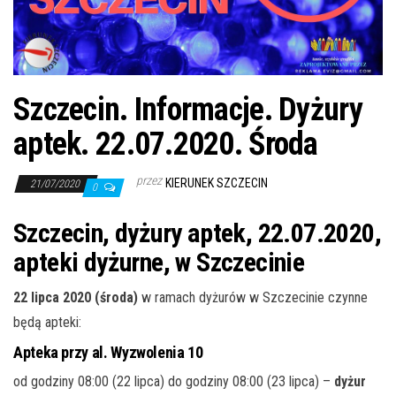
j
ę
Szczecin. Informacje. Dyżury
aptek. 22.07.2020. Środa
przez
KIERUNEK SZCZECIN
21/07/2020
0
Szczecin, dyżury aptek, 22.07.2020,
apteki dyżurne, w Szczecinie
22 lipca 2020 (środa)
w ramach dyżurów w Szczecinie czynne
będą apteki:
Apteka przy al. Wyzwolenia 10
od godziny 08:00 (22 lipca) do godziny 08:00 (23 lipca) –
dyżur