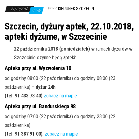
j
przez
KIERUNEK SZCZECIN
ę
21/10/2018
0
Szczecin, dyżury aptek, 22.10.2018,
apteki dyżurne, w Szczecinie
22 października 2018 (poniedziałek)
w ramach dyżurów w
Szczecinie czynne będą apteki:
Apteka przy al. Wyzwolenia 10
od godziny 08:00 (22 października) do godziny 08:00 (23
października) –
dyżur 24h
(tel. 91 433 73 40
)
zobacz na mapie
Apteka przy ul. Bandurskiego 98
od godziny 07:00 (22 października) do godziny 23:00 (22
października)
(tel. 91 387 91 00
)
,
zobacz na mapie