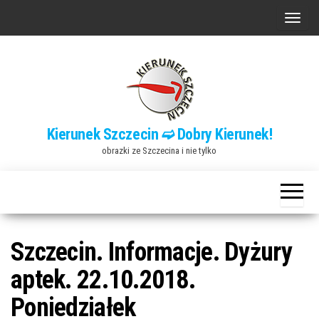
Przejdź
P
do
r
treści
z
e
ł
ą
Kierunek Szczecin ➫ Dobry Kierunek!
c
obrazki ze Szczecina i nie tylko
z
n
a
w
i
Szczecin. Informacje. Dyżury
g
aptek. 22.10.2018.
a
Poniedziałek
c