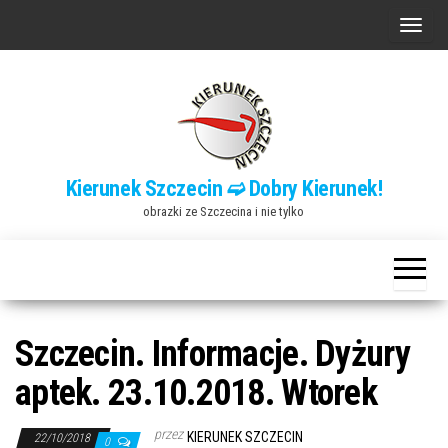
Przejdź
P
do
r
treści
z
e
ł
ą
Kierunek Szczecin ➫ Dobry Kierunek!
c
obrazki ze Szczecina i nie tylko
z
n
a
w
i
Szczecin. Informacje. Dyżury
g
aptek. 23.10.2018. Wtorek
a
c
przez
KIERUNEK SZCZECIN
22/10/2018
0