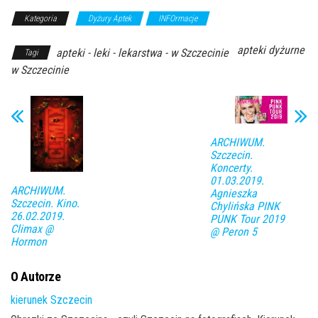
Kategoria
Dyżury Aptek
INFOrmacje
apteki dyżurne
apteki - leki - lekarstwa - w Szczecinie
Tagi
w Szczecinie
ARCHIWUM.
Szczecin.
Koncerty.
01.03.2019.
ARCHIWUM.
Agnieszka
Szczecin. Kino.
Chylińska PINK
26.02.2019.
PUNK Tour 2019
Climax @
@ Peron 5
Hormon
O Autorze
kierunek Szczecin