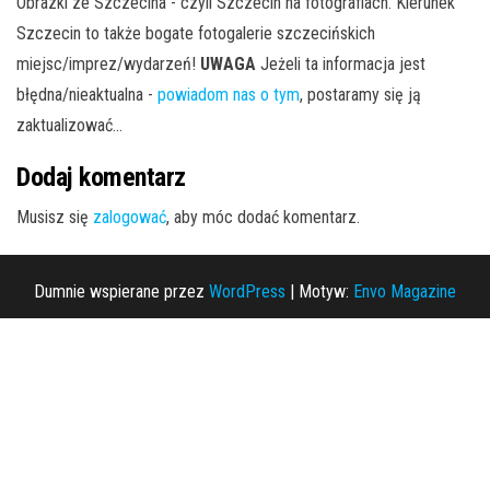
Obrazki ze Szczecina - czyli Szczecin na fotografiach. Kierunek
Szczecin to także bogate fotogalerie szczecińskich
miejsc/imprez/wydarzeń!
UWAGA
Jeżeli ta informacja jest
błędna/nieaktualna -
powiadom nas o tym
, postaramy się ją
zaktualizować...
Dodaj komentarz
Musisz się
zalogować
, aby móc dodać komentarz.
Dumnie wspierane przez
WordPress
|
Motyw:
Envo Magazine