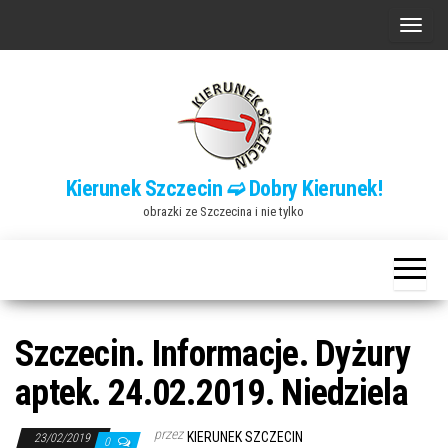
Przejdź
P
do
r
treści
z
e
ł
ą
Kierunek Szczecin ➫ Dobry Kierunek!
c
obrazki ze Szczecina i nie tylko
z
n
a
w
i
Szczecin. Informacje. Dyżury
g
aptek. 24.02.2019. Niedziela
a
c
przez
KIERUNEK SZCZECIN
23/02/2019
0