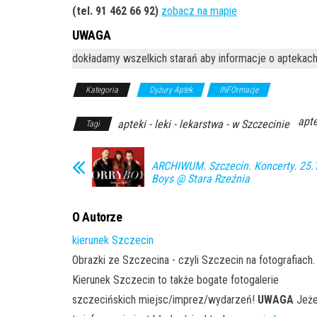
(tel. 91 462 66 92)
zobacz na mapie
UWAGA
dokładamy wszelkich starań aby informacje o aptekach
Kategoria
Dyżury Aptek
INFOrmacje
apte
apteki - leki - lekarstwa - w Szczecinie
Tagi
ARCHIWUM. Szczecin. Koncerty. 25.1
Boys @ Stara Rzeźnia
O Autorze
kierunek Szczecin
Obrazki ze Szczecina - czyli Szczecin na fotografiach.
Kierunek Szczecin to także bogate fotogalerie
szczecińskich miejsc/imprez/wydarzeń!
UWAGA
Jeże