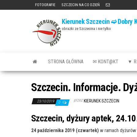
Przejdź
FOTOGRAFIE
SZCZECIN NA CO DZIEŃ
do
Kierunek Szczecin ➫ Dobry K
treści
obrazki ze Szczecina i nie tylko
STRONA GŁÓWNA
✉ KONT@KT
▼ R
Szczecin. Informacje. Dy
przez
KIERUNEK SZCZECIN
23/10/2019
0
Szczecin, dyżury aptek, 24.10
24 października 2019 (czwartek)
w ramach dyżurów 