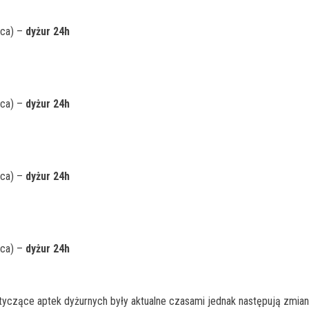
rca) –
dyżur 24h
rca) –
dyżur 24h
rca) –
dyżur 24h
rca) –
dyżur 24h
czące aptek dyżurnych były aktualne czasami jednak następują zmiany