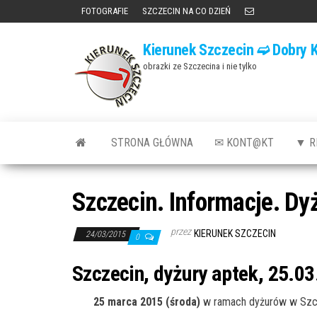
Przejdź
FOTOGRAFIE
SZCZECIN NA CO DZIEŃ
do
Kierunek Szczecin ➫ Dobry K
treści
obrazki ze Szczecina i nie tylko
STRONA GŁÓWNA
✉ KONT@KT
▼ R
Szczecin. Informacje. Dy
przez
KIERUNEK SZCZECIN
24/03/2015
0
Szczecin, dyżury aptek, 25.03
25 marca 2015 (środa)
w ramach dyżurów w Szcz