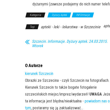
dyżurnymi (zawsze podajemy do nich numer telef
Kategoria
Dyżury Aptek
INFOrmacje
apte
apteki - leki - lekarstwa - w Szczecinie
Tagi
Szczecin. Informacje. Dyżury aptek. 24.03.2015.
Wtorek
O Autorze
kierunek Szczecin
Obrazki ze Szczecina - czyli Szczecin na fotografiach.
Kierunek Szczecin to także bogate fotogalerie
szczecińskich miejsc/imprez/wydarzeń!
UWAGA
Jeże
ta informacja jest błędna/nieaktualna -
powiadom nas o
tym
, postaramy się ją zaktualizować...