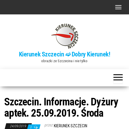
Przejdź
P
do
r
treści
z
e
ł
ą
Kierunek Szczecin ➫ Dobry Kierunek!
c
obrazki ze Szczecina i nie tylko
z
n
a
w
i
Szczecin. Informacje. Dyżury
g
aptek. 25.09.2019. Środa
a
c
przez
KIERUNEK SZCZECIN
24/09/2019
0