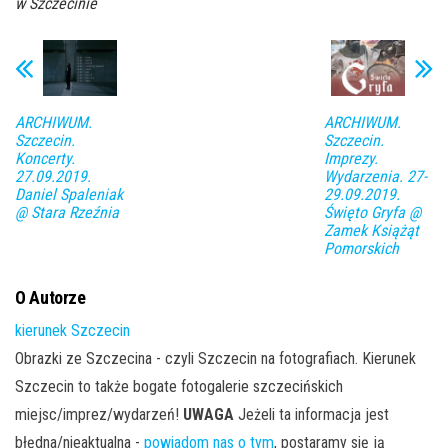
w Szczecinie
ARCHIWUM.
ARCHIWUM.
Szczecin.
Szczecin.
Koncerty.
Imprezy.
27.09.2019.
Wydarzenia. 27-
Daniel Spaleniak
29.09.2019.
@ Stara Rzeźnia
Święto Gryfa @
Zamek Książąt
Pomorskich
O Autorze
kierunek Szczecin
Obrazki ze Szczecina - czyli Szczecin na fotografiach. Kierunek
Szczecin to także bogate fotogalerie szczecińskich
miejsc/imprez/wydarzeń!
UWAGA
Jeżeli ta informacja jest
błędna/nieaktualna -
powiadom nas o tym
, postaramy się ją