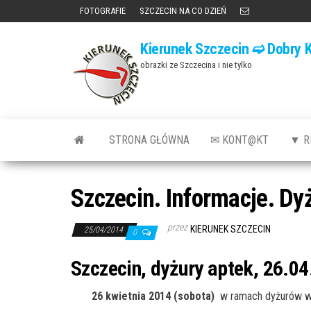
Przejdź
FOTOGRAFIE
SZCZECIN NA CO DZIEŃ
do
Kierunek Szczecin ➫ Dobry K
treści
obrazki ze Szczecina i nie tylko
STRONA GŁÓWNA
✉ KONT@KT
▼ R
Szczecin. Informacje. Dy
przez
KIERUNEK SZCZECIN
25/04/2014
0
Szczecin, dyżury aptek, 26.04
26 kwietnia 2014 (sobota)
w ramach dyżurów w 