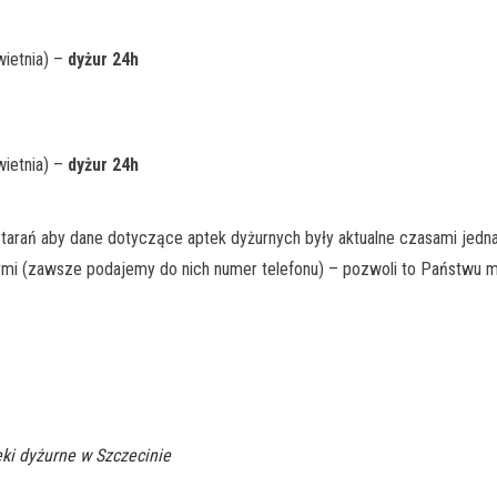
wietnia) –
dyżur 24h
wietnia) –
dyżur 24h
rań aby dane dotyczące aptek dyżurnych były aktualne czasami jedna
ymi (zawsze podajemy do nich numer telefonu) – pozwoli to Państwu m
ki dyżurne w Szczecinie